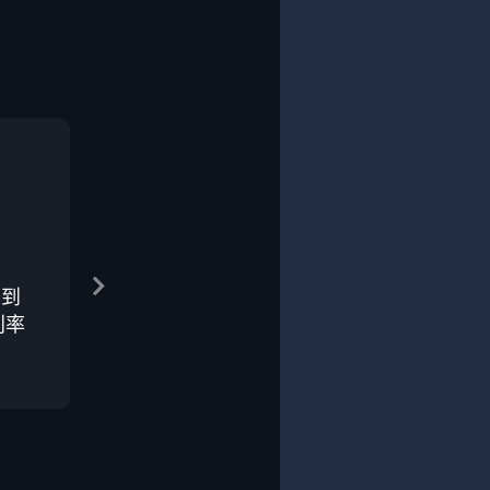
在到
利率