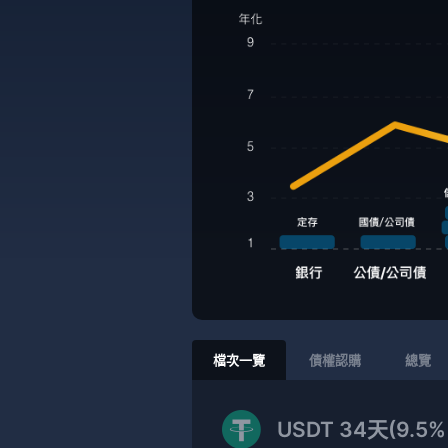
檔次一覽
債權認購
總覽
USDT 34天(9.5