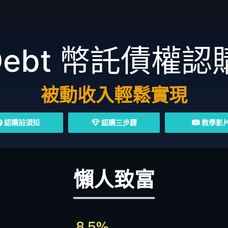
Debt
幣託債權認
被動收入輕鬆實現
認購前須知
認購三步驟
教學影
懶人致富