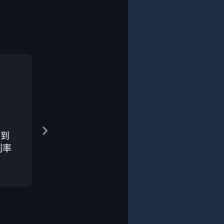
在到
利率