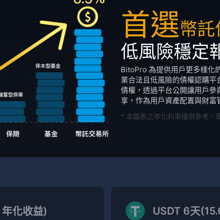
首選
幣託
低風險穩定
BitoPro 為提供用戶更多
業合法且低風險的債權認購平台。
債權，透過平台公開讓用戶參
享，作為用戶資產配置與財富
* 本圖表之年化利率僅供參考，
% 年化收益)
USDT 6天(1