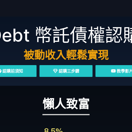
Debt
幣託債權認
被動收入輕鬆實現
認購前須知
認購三步驟
教學影
懶人致富