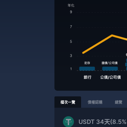
檔次一覽
債權認購
總覽
USDT 34天(8.5