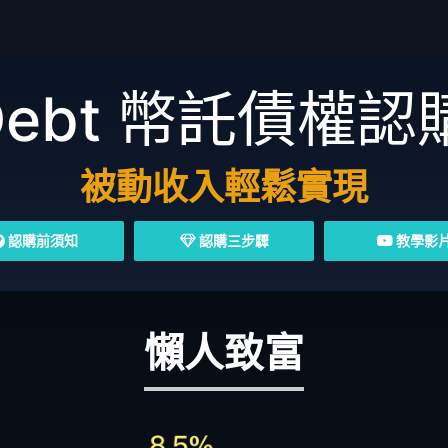
Debt
幣託債權認
被動收入輕鬆實現
認購前須知
認購三步驟
教學影
懶人致富