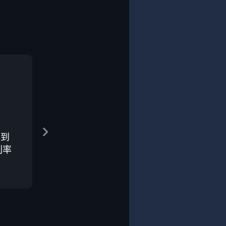
在到
利率