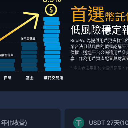
首選
幣託
低風險穩定
BitoPro 為提供用戶更多
業合法且低風險的債權認購平台。
債權，透過平台公開讓用戶參
享，作為用戶資產配置與財富
* 本圖表之年化利率僅供參考，
% 年化收益)
USDT 27天(1