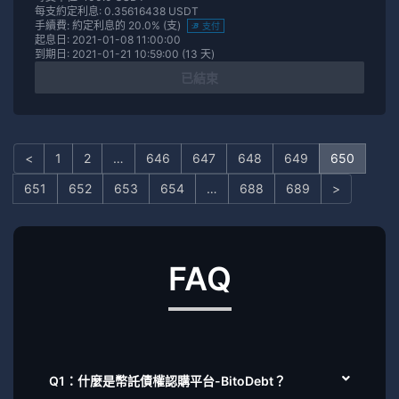
每支約定利息: 0.35616438 USDT
手續費: 約定利息的 20.0% (支)
支付
起息日: 2021-01-08 11:00:00
到期日: 2021-01-21 10:59:00 (13 天)
已結束
<
1
2
…
646
647
648
649
650
651
652
653
654
…
688
689
>
FAQ
Q1：什麼是幣託債權認購平台-BitoDebt？