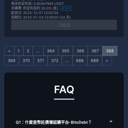
每支約定利息: 0.60547945 USDT
手續費: 約定利息的 20.0% (支)
支付
起息日: 2023-12-01 13:00:00
到期日: 2024-01-04 12:59:00 (34 天)
已結束
<
1
2
…
364
365
366
367
368
369
370
371
372
…
688
689
>
FAQ
Q1：什麼是幣託債權認購平台-BitoDebt？