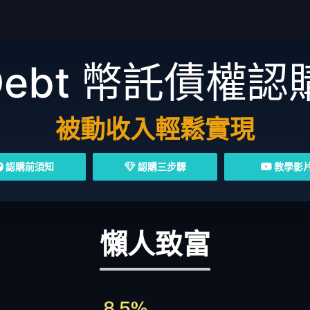
Debt
幣託債權認
被動收入輕鬆實現
認購前須知
認購三步驟
教學影
懶人致富