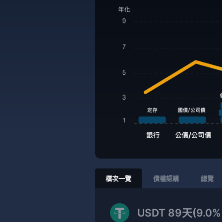
檔次一覽
債權認購
總覽
USDT 89天(9.0