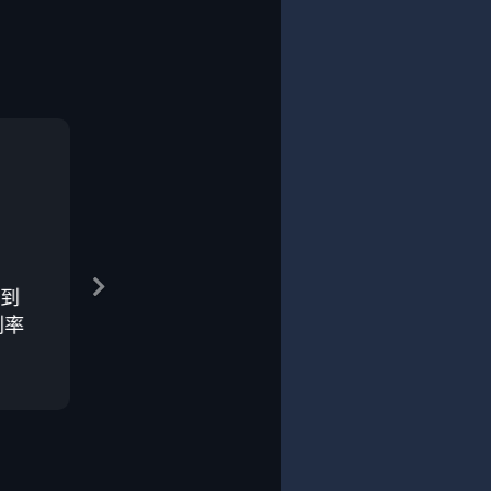
本身
投比