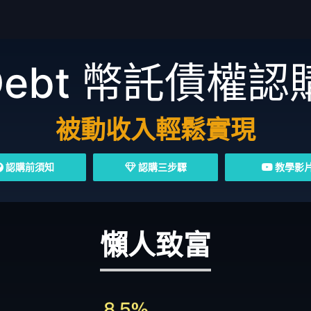
Debt
幣託債權認
被動收入輕鬆實現
認購前須知
認購三步驟
教學影
懶人致富