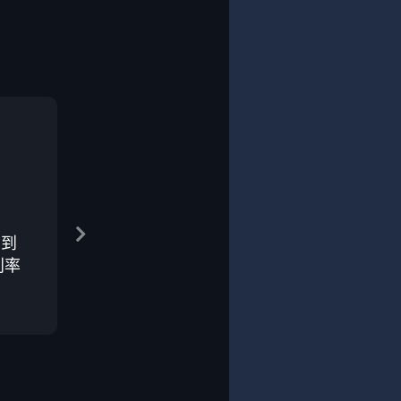
在到
利率