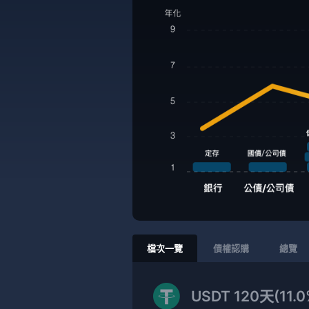
檔次一覽
債權認購
總覽
USDT 120天(11