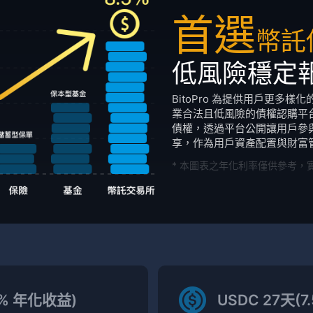
首選
幣託
低風險穩定
BitoPro 為提供用戶更多
業合法且低風險的債權認購平台。
債權，透過平台公開讓用戶參
享，作為用戶資產配置與財富
* 本圖表之年化利率僅供參考，
.0% 年化收益)
USDC 27天(