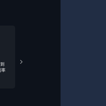
在到
利率