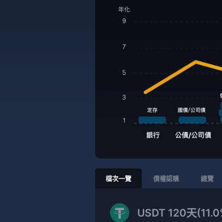
檔次一覽
債權認購
總覽
USDT 120天(11