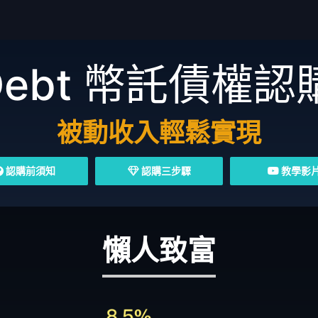
Debt
幣託債權認
被動收入輕鬆實現
認購前須知
認購三步驟
教學影
懶人致富