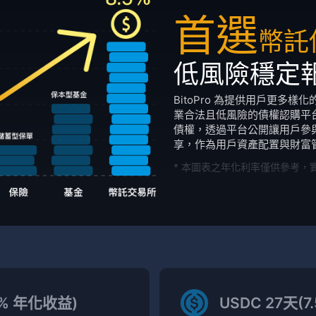
首選
幣託
低風險穩定
BitoPro 為提供用戶更多
業合法且低風險的債權認購平台。
債權，透過平台公開讓用戶參
享，作為用戶資產配置與財富
* 本圖表之年化利率僅供參考，
.0% 年化收益)
USDC 27天(