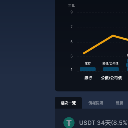
檔次一覽
債權認購
總覽
USDT 34天(8.5