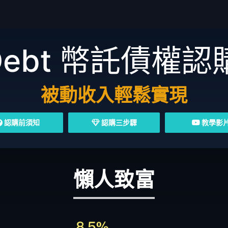
Debt
幣託債權認
被動收入輕鬆實現
認購前須知
認購三步驟
教學影
懶人致富