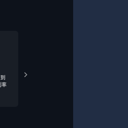
在到
利率