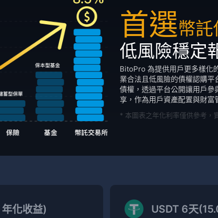
首選
幣託
低風險穩定
BitoPro 為提供用戶更多
業合法且低風險的債權認購平台。
債權，透過平台公開讓用戶參
享，作為用戶資產配置與財富
* 本圖表之年化利率僅供參考，
% 年化收益)
USDT 6天(1