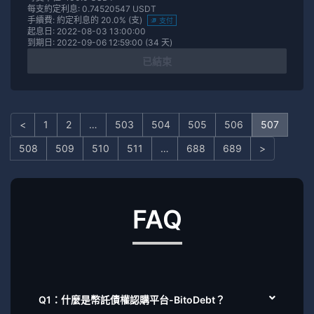
每支約定利息: 0.74520547 USDT
手續費: 約定利息的 20.0% (支)
支付
起息日: 2022-08-03 13:00:00
到期日: 2022-09-06 12:59:00 (34 天)
已結束
<
1
2
…
503
504
505
506
507
508
509
510
511
…
688
689
>
FAQ
Q1：什麼是幣託債權認購平台-BitoDebt？