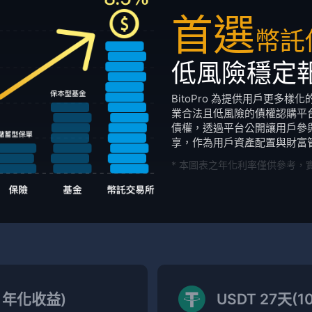
首選
幣託
低風險穩定
BitoPro 為提供用戶更多
業合法且低風險的債權認購平台。
債權，透過平台公開讓用戶參
享，作為用戶資產配置與財富
* 本圖表之年化利率僅供參考，
% 年化收益)
USDT 27天(1