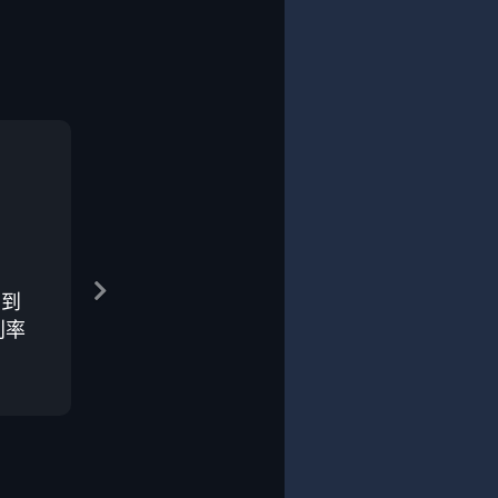
在到
利率