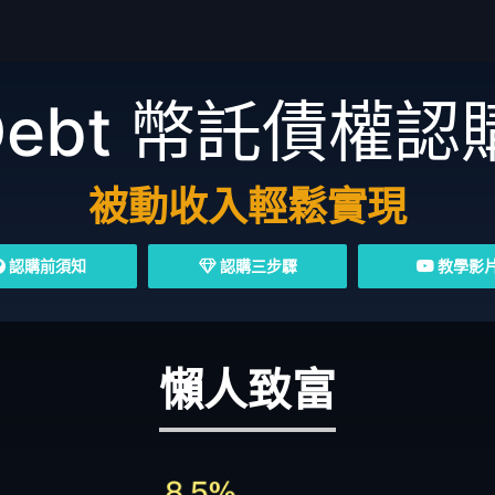
Debt
幣託債權認
被動收入輕鬆實現
認購前須知
認購三步驟
教學影
懶人致富