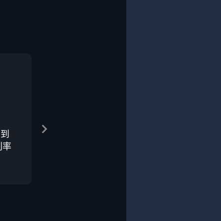
在到
利率