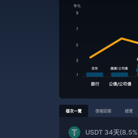
檔次一覽
債權認購
總覽
USDT 34天(8.5