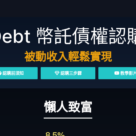
Debt
幣託債權認
被動收入輕鬆實現
認購前須知
認購三步驟
教學影
懶人致富